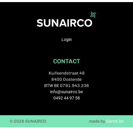
Login
CONTACT
Kuifeendstraat 49
8400 Oostende
BTW BE 0791.943.236
info@sunairco.be
0492 44 97 58
© 2026 SUNAIRCO
made by
Garret.be