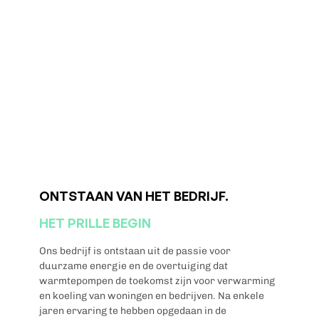
van onze klanten, daarom bieden we
nadien ook een uitgebreide service
en onderhoudsopties aan om ervoor
te zorgen dat uw installatie in
topconditie blijft en jarenlang
meegaat.
ONTSTAAN VAN HET BEDRIJF.
HET PRILLE BEGIN
Ons bedrijf is ontstaan uit de passie voor
duurzame energie en de overtuiging dat
warmtepompen de toekomst zijn voor verwarming
en koeling van woningen en bedrijven. Na enkele
jaren ervaring te hebben opgedaan in de