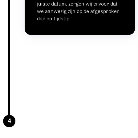
juiste datum, zorgen wij ervoor dat
we aanwezig zijn op de afgesproken
dag en tijdstip.
INSTALLATIE BIJ JOU
THUIS.
Wij komen langs zoals afgesproken
en zorgen ervoor dat alle toestellen
proper geïnstalleerd worden. We
streven ernaar om zo netjes
mogelijk te werken. Nadien krijgt u
4
een grondige uitleg zodanig u weet
hoe alles werkt. Ook hechten we
veel waarde aan de tevredenheid